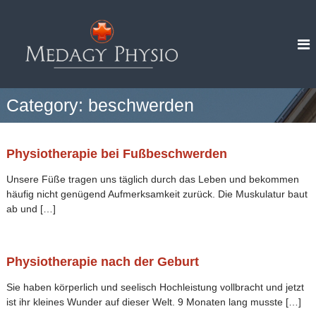
Z
u
M
r
e
ü
d
c
a
k
g
z
Category:
beschwerden
y
u
S
m
I
p
Physiotherapie bei Fußbeschwerden
n
e
h
c
Unsere Füße tragen uns täglich durch das Leben und bekommen
a
i
häufig nicht genügend Aufmerksamkeit zurück. Die Muskulatur baut
l
a
ab und […]
t
l
P
h
Physiotherapie nach der Geburt
y
Sie haben körperlich und seelisch Hochleistung vollbracht und jetzt
s
ist ihr kleines Wunder auf dieser Welt. 9 Monaten lang musste […]
i