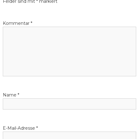
Felder sind mit
*
markiert
o
Kommentar
*
Name
*
E-Mail-Adresse
*