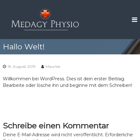
Z
u
M
r
e
ü
d
c
a
k
g
z
Hallo Welt!
y
u
S
m
I
p
16. August 2019
Maurice
n
e
h
c
Willkommen bei WordPress. Dies ist dein erster Beitrag.
a
i
Bearbeite oder lösche ihn und beginne mit dem Schreiben!
l
a
t
l
P
h
y
Schreibe einen Kommentar
s
Deine E-Mail-Adresse wird nicht veröffentlicht.
Erforderliche
i